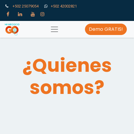
+502 25079054
+502 42002821
Demo GRATIS!
¿Quienes
somos?